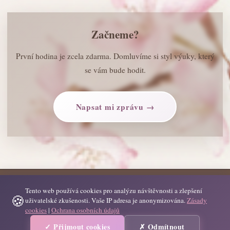
Začneme?
První hodina je zcela zdarma. Domluvíme si styl výuky, který
se vám bude hodit.
Napsat mi zprávu →
Tento web používá cookies pro analýzu návštěvnosti a zlepšení
© 2026 Výuka jazyků a doučování. Všechna práva vyhrazena.
🍪
uživatelské zkušenosti. Vaše IP adresa je anonymizována.
Zásady
Zásady cookies
|
Ochrana osobních údajů
cookies
|
Ochrana osobních údajů
Vytvořeno s
❤️
pro lásku k jazykům a umění |
SunnyBase.cz
✓ Přijmout cookies
✗ Odmítnout