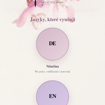
než 15 lety praxe.
Jazyky, které vyučuji
DE
Němčina
Pro práci, vzdělávání i cestování
EN