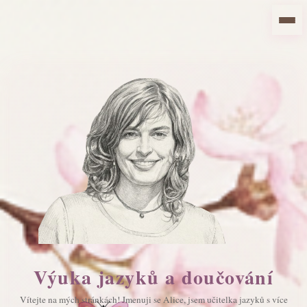
Výuka jazyků a doučování
Vítejte na mých stránkách! Jmenuji se Alice, jsem učitelka jazyků s více