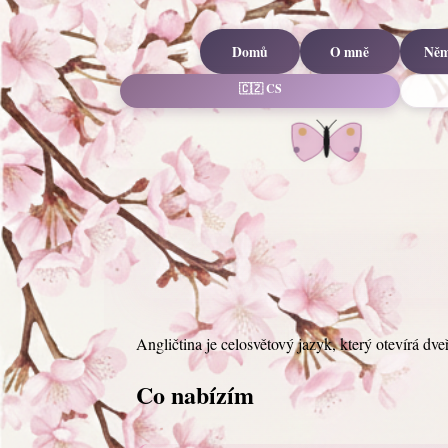
Domů
O mně
Něm
🇨🇿 CS
Angličtina je celosvětový jazyk, který otevírá d
Co nabízím