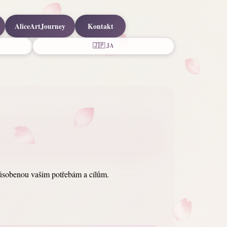
AliceArtJourney
Kontakt
🇯🇵 JA
způsobenou vašim potřebám a cílům.