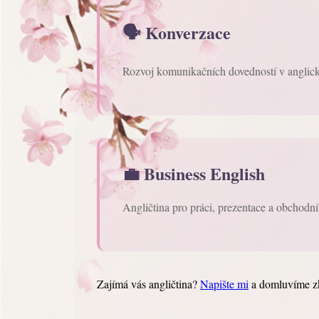
🗣️ Konverzace
Rozvoj komunikačních dovedností v anglic
💼 Business English
Angličtina pro práci, prezentace a obchodní
Zajímá vás angličtina?
Napište mi
a domluvíme z