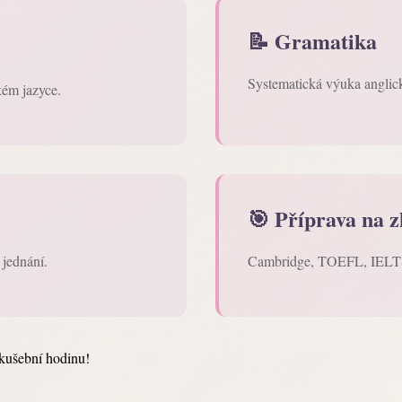
📝 Gramatika
Systematická výuka anglick
kém jazyce.
🎯 Příprava na 
 jednání.
Cambridge, TOEFL, IELTS a
kušební hodinu!