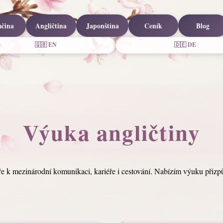
čina
Angličtina
Japonština
Ceník
Blog
🇬🇧 EN
🇩🇪 DE
Výuka angličtiny
veře k mezinárodní komunikaci, kariéře i cestování. Nabízím výuku při